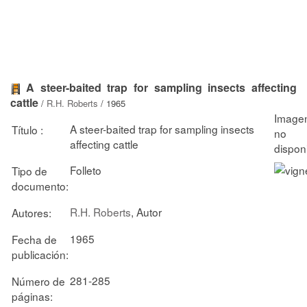
A steer-baited trap for sampling insects affecting
cattle
/
R.H. Roberts
/ 1965
A steer-baited trap for sampling insects
Título :
affecting cattle
Folleto
Tipo de
documento:
R.H. Roberts
, Autor
Autores:
1965
Fecha de
publicación:
281-285
Número de
páginas: