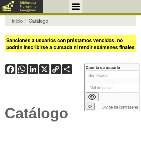
Inicio
Catálogo
Sanciones a usuarios con préstamos vencidos: no
podrán inscribirse a cursada ni rendir exámenes finales
Facebook
WhatsApp
LinkedIn
X
Copy
Share
Cuenta de usuario
Link
Olvidé mi contraseña
Catálogo