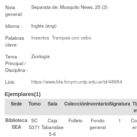
Separata de: Mosquito News, 25 (3)
Nota
general:
Inglés (
)
Idioma :
eng
Insectos
Trampas con cebo
Palabras
clave:
Zoología
Tema
Principal /
Disciplina :
https://www.bfa.fcnym.unlp.edu.ar/id/48954
Link:
Ejemplares(1)
Tomo
Sala
Colección
Signatura
Ti
m
Biblioteca
SC
Caja
Folleto
Fondo
1
Co
SEA
S371
Tabanidae
general
en
5-6