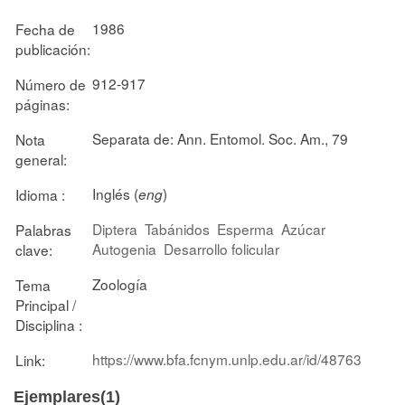
1986
Fecha de
publicación:
912-917
Número de
páginas:
Separata de: Ann. Entomol. Soc. Am., 79
Nota
general:
Inglés (
)
Idioma :
eng
Diptera
Tabánidos
Esperma
Azúcar
Palabras
Autogenia
Desarrollo folicular
clave:
Zoología
Tema
Principal /
Disciplina :
https://www.bfa.fcnym.unlp.edu.ar/id/48763
Link:
Ejemplares(1)