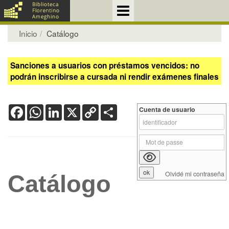
Inicio
Catálogo
Sanciones a usuarios con préstamos vencidos: no
podrán inscribirse a cursada ni rendir exámenes finales
Facebook
WhatsApp
LinkedIn
X
Copy
Share
Cuenta de usuario
Link
Olvidé mi contraseña
Catálogo