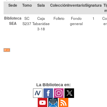
Tomo
Sala
Colección
Signatura
Ti
m
Biblioteca
SC
Caja
Folleto
Fondo
1
Co
SEA
S237
Tabanidae
general
en
3-18
La Biblioteca en: