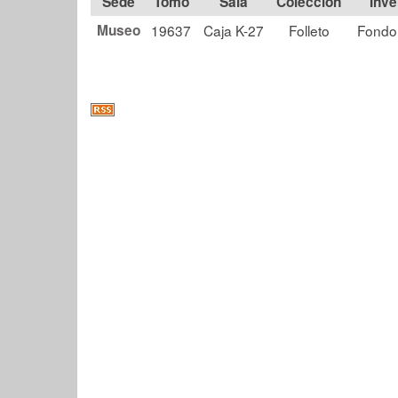
Tomo
Sala
Colección
Museo
19637
Caja K-27
Folleto
Fondo