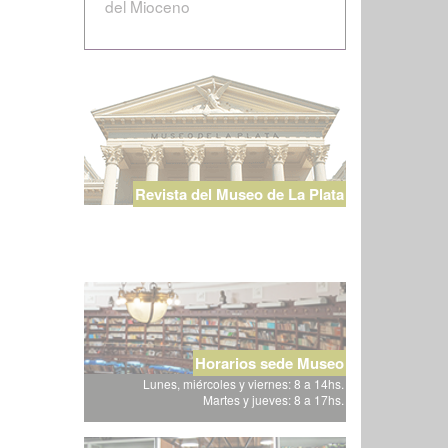
del Mioceno
Revista del Museo de La Plata
Horarios sede Museo
Lunes, miércoles y viernes: 8 a 14hs.
Martes y jueves: 8 a 17hs.