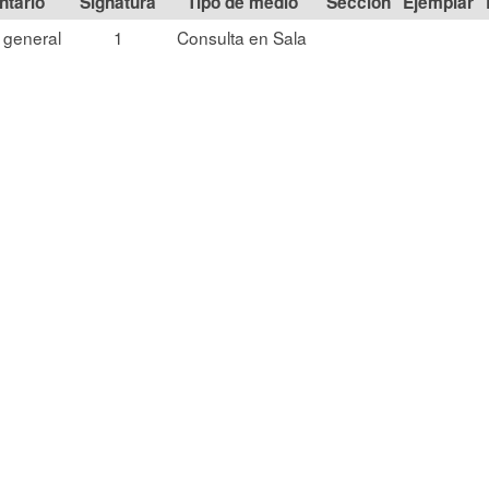
Signatura
Tipo de medio
Sección
 general
1
Consulta en Sala