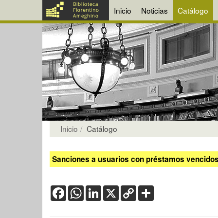
Inicio
Noticias
Catálogo
Inicio
Catálogo
Sanciones a usuarios con préstamos vencidos:
Facebook
WhatsApp
LinkedIn
X
Copy
Share
Link