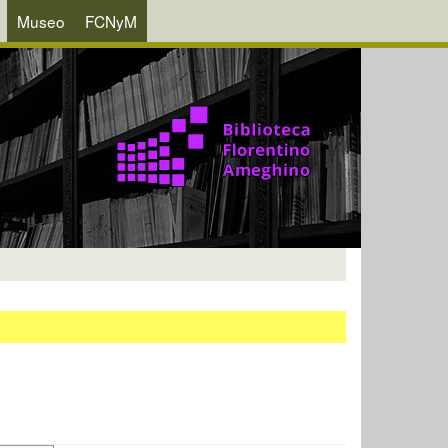
Museo
FCNyM