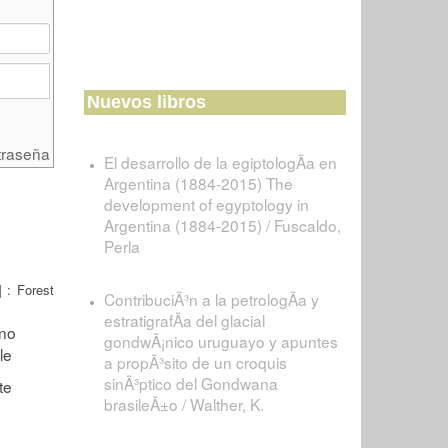
Nuevos libros
traseña
El desarrollo de la egiptologÃ­a en
Argentina (1884-2015) The
development of egyptology in
Argentina (1884-2015) / Fuscaldo,
Perla
 : Forest
ContribuciÃ³n a la petrologÃ­a y
estratigrafÃ­a del glacial
gondwÃ¡nico uruguayo y apuntes
a propÃ³sito de un croquis
sinÃ³ptico del Gondwana
brasileÃ±o / Walther, K.