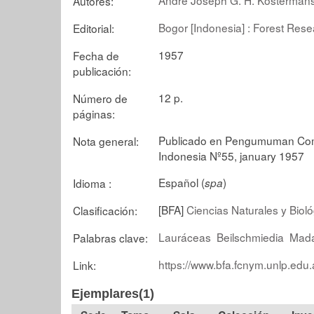
Autores:
Bogor [Indonesia] : Forest Resea
Editorial:
1957
Fecha de
publicación:
12 p.
Número de
páginas:
Publicado en Pengumuman Comm
Nota general:
Indonesia Nº55, january 1957
Español (
)
Idioma :
spa
[BFA]
Ciencias Naturales y Biol
Clasificación:
Lauráceas
Beilschmiedia
Mad
Palabras clave:
https://www.bfa.fcnym.unlp.edu.
Link:
Ejemplares(1)