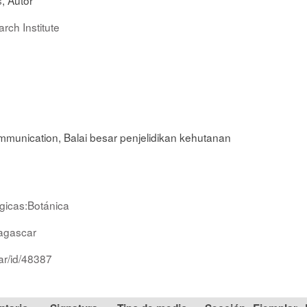
rch Institute
unication, Balai besar penjelidikan kehutanan
ógicas:Botánica
agascar
ar/id/48387