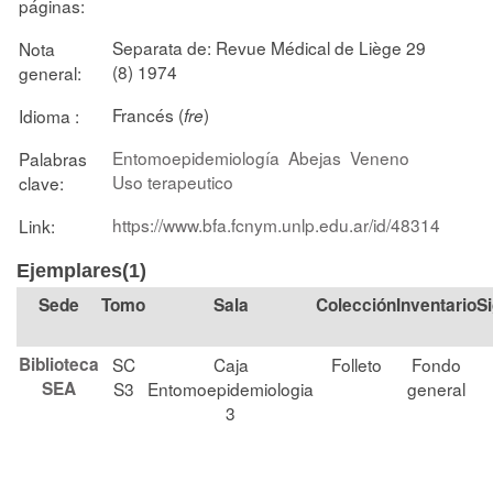
páginas:
Separata de: Revue Médical de Liège 29
Nota
(8) 1974
general:
Francés (
)
Idioma :
fre
Entomoepidemiología
Abejas
Veneno
Palabras
Uso terapeutico
clave:
https://www.bfa.fcnym.unlp.edu.ar/id/48314
Link:
Ejemplares(1)
Tomo
Sala
Colección
S
Biblioteca
SC
Caja
Folleto
Fondo
SEA
S3
Entomoepidemiologia
general
3