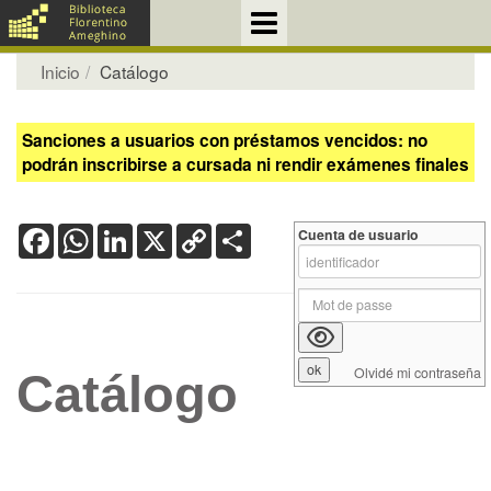
Inicio
Catálogo
Sanciones a usuarios con préstamos vencidos: no
podrán inscribirse a cursada ni rendir exámenes finales
Facebook
WhatsApp
LinkedIn
X
Copy
Share
Cuenta de usuario
Link
Olvidé mi contraseña
Catálogo