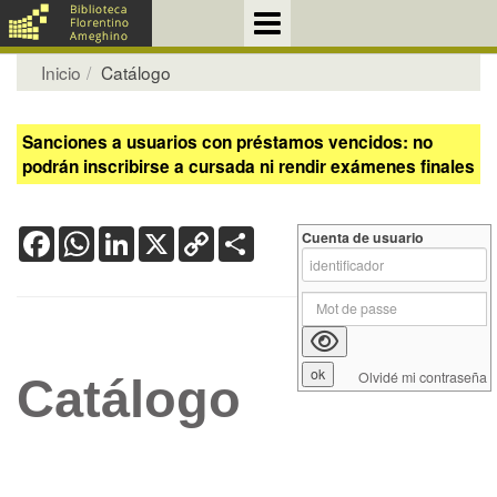
Inicio
Catálogo
Sanciones a usuarios con préstamos vencidos: no
podrán inscribirse a cursada ni rendir exámenes finales
Facebook
WhatsApp
LinkedIn
X
Copy
Share
Cuenta de usuario
Link
Olvidé mi contraseña
Catálogo