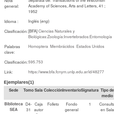
Nota
Academy of Sciences, Arts and Letters, 41 ;
general:
1952
Inglés (
)
Idioma :
eng
[BFA]
Ciencias Naturales y
Clasificación:
Biológicas:Zoología:Invertebrados:Entomología
Homoptera
Membrácidos
Estados Unidos
Palabras
clave:
595.753
Clasificación:
https://www.bfa.fcnym.unlp.edu.ar/id/48277
Link:
Ejemplares(1)
Tomo
Sala
Colección
Signatura
Tipo de
medio
Biblioteca
D4-
Caja
Folleto
Fondo
1
Consult
SEA
31
autor
general
en Sala