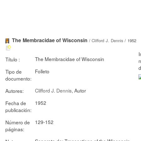
The Membracidae of Wisconsin
/
Clifford J. Dennis
/ 1952
The Membracidae of Wisconsin
Título :
Folleto
Tipo de
documento:
Clifford J. Dennis
, Autor
Autores:
1952
Fecha de
publicación:
129-152
Número de
páginas:
Separata de: Transactions of the Wisconsin