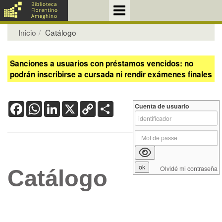
Inicio
Catálogo
Sanciones a usuarios con préstamos vencidos: no
podrán inscribirse a cursada ni rendir exámenes finales
Facebook
WhatsApp
LinkedIn
X
Copy
Share
Cuenta de usuario
Link
Olvidé mi contraseña
Catálogo