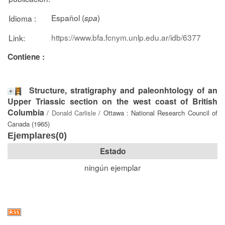
Español (
)
Idioma :
spa
https://www.bfa.fcnym.unlp.edu.ar/idb/6377
Link:
Contiene :
Structure, stratigraphy and paleonhtology of an
Upper Triassic section on the west coast of British
Columbia
/
Donald Carlisle
/ Ottawa : National Research Council of
Canada (1965)
Ejemplares(0)
Estado
ningún ejemplar