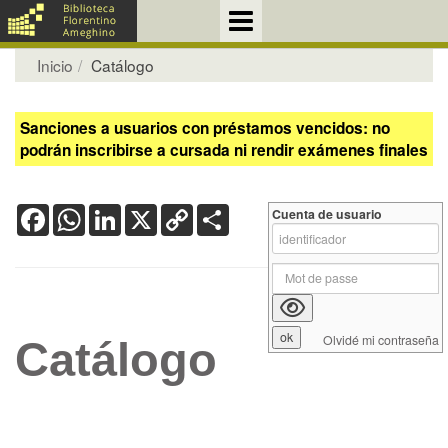
Inicio
Catálogo
Sanciones a usuarios con préstamos vencidos: no
podrán inscribirse a cursada ni rendir exámenes finales
Facebook
WhatsApp
LinkedIn
X
Copy
Share
Cuenta de usuario
Link
Olvidé mi contraseña
Catálogo