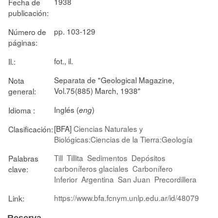
1938
Fecha de
publicación:
pp. 103-129
Número de
páginas:
fot., il.
Il.:
Separata de "Geological Magazine,
Nota
Vol.75(885) March, 1938"
general:
Inglés (
)
Idioma :
eng
[BFA]
Ciencias Naturales y
Clasificación:
Biológicas:Ciencias de la Tierra:Geología
Till
Tillita
Sedimentos
Depósitos
Palabras
carboníferos glaciales
Carbonífero
clave:
Inferior
Argentina
San Juan
Precordillera
https://www.bfa.fcnym.unlp.edu.ar/id/48079
Link: