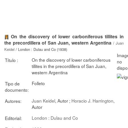
On the discovery of lower carboniferous tillites in
the precordillera of San Juan, western Argentina
/
Juan
Keidel
/ London : Dulau and Co (1938)
On the discovery of lower carboniferous
Título :
tillites in the precordillera of San Juan,
western Argentina
Folleto
Tipo de
documento:
Juan Keidel
, Autor ;
Horacio J. Harrington
,
Autores:
Autor
London : Dulau and Co
Editorial: