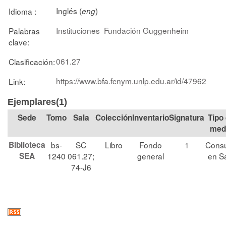
Inglés (
)
Idioma :
eng
Instituciones
Fundación Guggenheim
Palabras
clave:
061.27
Clasificación:
https://www.bfa.fcnym.unlp.edu.ar/id/47962
Link:
Ejemplares(1)
Tomo
Sala
Colección
Signatura
Tipo
med
Biblioteca
bs-
SC
Libro
Fondo
1
Consu
SEA
1240
061.27;
general
en S
74-J6