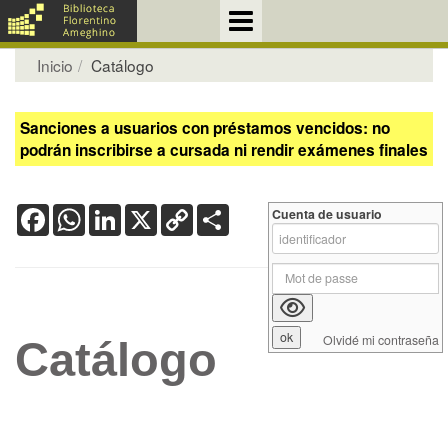
Inicio
Catálogo
Sanciones a usuarios con préstamos vencidos: no
podrán inscribirse a cursada ni rendir exámenes finales
Facebook
WhatsApp
LinkedIn
X
Copy
Share
Cuenta de usuario
Link
Olvidé mi contraseña
Catálogo