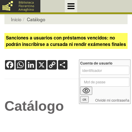
Inicio
Catálogo
Sanciones a usuarios con préstamos vencidos: no
podrán inscribirse a cursada ni rendir exámenes finales
Facebook
WhatsApp
LinkedIn
X
Copy
Share
Cuenta de usuario
Link
Olvidé mi contraseña
Catálogo