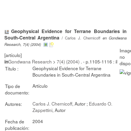
Geophysical Evidence for Terrane Boundaries in
South-Central Argentina
/
Carlos J. Chernicoff
en Gondwana
Research, 7(4) (2004)
[artículo]
Gondwana Research
>
7(4) (2004)
. - p.1105-1116 : il
in
Geophysical Evidence for Terrane
Título :
Boundaries in South-Central Argentina
Artículo
Tipo de
documento:
Carlos J. Chernicoff
, Autor ;
Eduardo O.
Autores:
Zappettini
, Autor
2004
Fecha de
publicación: