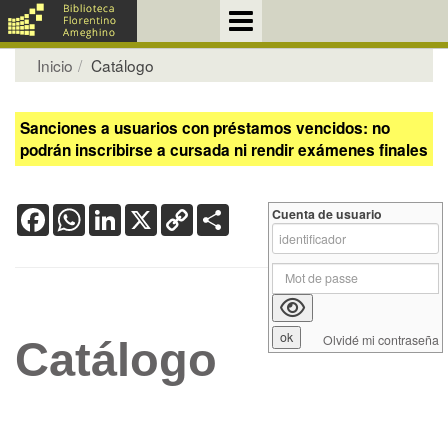
Inicio
Catálogo
Sanciones a usuarios con préstamos vencidos: no
podrán inscribirse a cursada ni rendir exámenes finales
Facebook
WhatsApp
LinkedIn
X
Copy
Share
Cuenta de usuario
Link
Olvidé mi contraseña
Catálogo