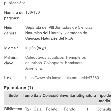
publicación:
136-136
Número de
páginas:
Separata de: VIII Jornadas de Ciencias
Nota
Naturales del Litoral y I Jornadas de
general:
Ciencias Naturales del NOA
Inglés (
)
Idioma :
eng
Coleopteros acuáticos
Hemípteros
Palabras
acuáticos
Coleoptera
Hemiptera
clave:
Argentina
https://www.bfa.fcnym.unlp.edu.ar/id/47863
Link:
Ejemplares(1)
Tomo
Sala
Colección
Signatura
Tipo de
medio
Biblioteca
T2-
Caja
Folleto
Fondo
1
Consult