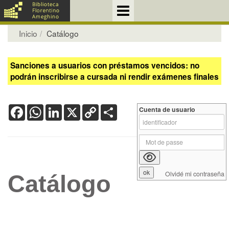
Inicio
Catálogo
Sanciones a usuarios con préstamos vencidos: no
podrán inscribirse a cursada ni rendir exámenes finales
Facebook
WhatsApp
LinkedIn
X
Copy
Share
Cuenta de usuario
Link
Olvidé mi contraseña
Catálogo