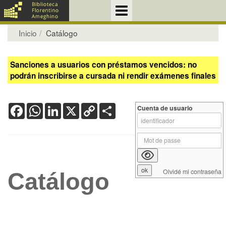
Inicio
Catálogo
Sanciones a usuarios con préstamos vencidos: no
podrán inscribirse a cursada ni rendir exámenes finales
Facebook
WhatsApp
LinkedIn
X
Copy
Share
Cuenta de usuario
Link
Olvidé mi contraseña
Catálogo