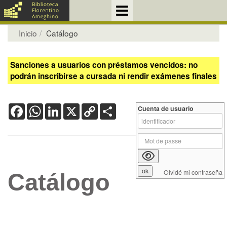
Inicio
Catálogo
Sanciones a usuarios con préstamos vencidos: no
podrán inscribirse a cursada ni rendir exámenes finales
Facebook
WhatsApp
LinkedIn
X
Copy
Share
Cuenta de usuario
Link
Olvidé mi contraseña
Catálogo