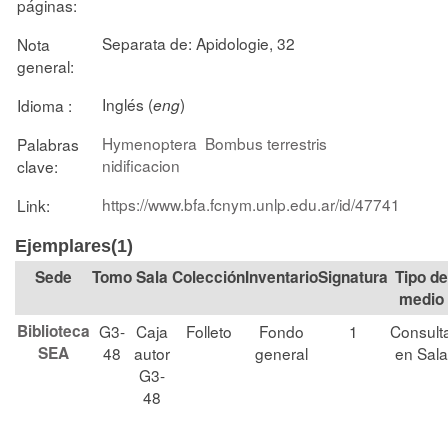
páginas:
Separata de: Apidologie, 32
Nota
general:
Inglés (
)
Idioma :
eng
Hymenoptera
Bombus terrestris
Palabras
nidificacion
clave:
https://www.bfa.fcnym.unlp.edu.ar/id/47741
Link:
Ejemplares(1)
Tomo
Sala
Colección
Signatura
Tipo de
medio
Biblioteca
G3-
Caja
Folleto
Fondo
1
Consult
SEA
48
autor
general
en Sala
G3-
48