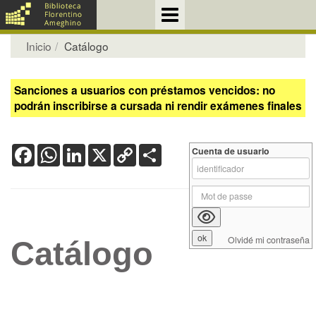
Inicio
Catálogo
Sanciones a usuarios con préstamos vencidos: no
podrán inscribirse a cursada ni rendir exámenes finales
Facebook
WhatsApp
LinkedIn
X
Copy
Share
Cuenta de usuario
Link
Olvidé mi contraseña
Catálogo