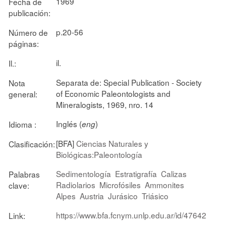
1969
Fecha de
publicación:
p.20-56
Número de
páginas:
il.
Il.:
Separata de: Special Publication - Society
Nota
of Economic Paleontologists and
general:
Mineralogists, 1969, nro. 14
Inglés (
)
Idioma :
eng
[BFA]
Ciencias Naturales y
Clasificación:
Biológicas:Paleontología
Sedimentología
Estratigrafía
Calizas
Palabras
Radiolarios
Microfósiles
Ammonites
clave:
Alpes
Austria
Jurásico
Triásico
https://www.bfa.fcnym.unlp.edu.ar/id/47642
Link: