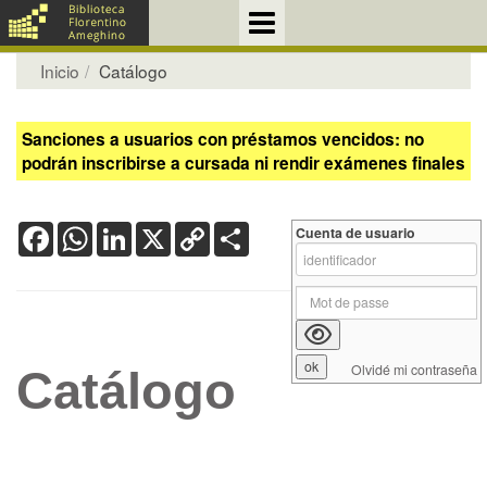
Inicio
Catálogo
Sanciones a usuarios con préstamos vencidos: no
podrán inscribirse a cursada ni rendir exámenes finales
Facebook
WhatsApp
LinkedIn
X
Copy
Share
Cuenta de usuario
Link
Olvidé mi contraseña
Catálogo