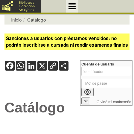
Inicio
Catálogo
Sanciones a usuarios con préstamos vencidos: no
podrán inscribirse a cursada ni rendir exámenes finales
Facebook
WhatsApp
LinkedIn
X
Copy
Share
Cuenta de usuario
Link
Olvidé mi contraseña
Catálogo