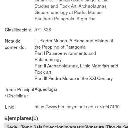
Studies and Rock Art
Archeofaunas
Geoarchaeology at Piedra Museo
Southern Patagonia
Argentina
571 828
Clasificación:
1. Piedra Museo, A Place and History of
Nota de
the Peopling of Patagonia
contenido:
Part I Palaeoenvironments and
Paleoecology
Part II Archaeofaunas, Lithic Materials and
Rock art
Part III Piedra Museo in the XXI Century
Aqueologìa
Tema Principal
/ Disciplina :
https://www.bfa.fcnym.unlp.edu.ar/id/47430
Link:
Ejemplares(1)
Tomo
Sala
Colección
Signatura
Tipo de
Se