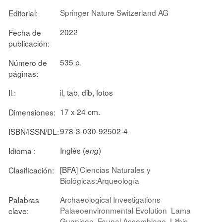
Springer Nature Switzerland AG
Editorial:
2022
Fecha de
publicación:
535 p.
Número de
páginas:
il, tab, dib, fotos
Il.:
17 x 24 cm.
Dimensiones:
978-3-030-92502-4
ISBN/ISSN/DL:
Inglés (
)
Idioma :
eng
[BFA]
Ciencias Naturales y
Clasificación:
Biológicas:Arqueología
Archaeological Investigations
Palabras
Palaeoenvironmental Evolution
Lama
clave:
Guanicoe
Faunal Assemblage
Lithic