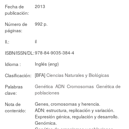
2013
Fecha de
publicación:
992 p.
Número de
páginas:
il
Il.:
978-84-9035-384-4
ISBN/ISSN/DL:
Inglés (
)
Idioma :
eng
[BFA]
Ciencias Naturales y Biológicas
Clasificación:
Genética
ADN
Cromosomas
Genética de
Palabras
poblaciones
clave:
Genes, cromosomas y herencia.
Nota de
ADN: estructura, replicación y variación.
contenido:
Expresión génica, regulación y desarrollo.
Genómica.
Genética de organismos y poblaciones.