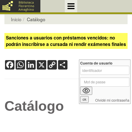
Inicio
Catálogo
Sanciones a usuarios con préstamos vencidos: no
podrán inscribirse a cursada ni rendir exámenes finales
Facebook
WhatsApp
LinkedIn
X
Copy
Share
Cuenta de usuario
Link
Olvidé mi contraseña
Catálogo