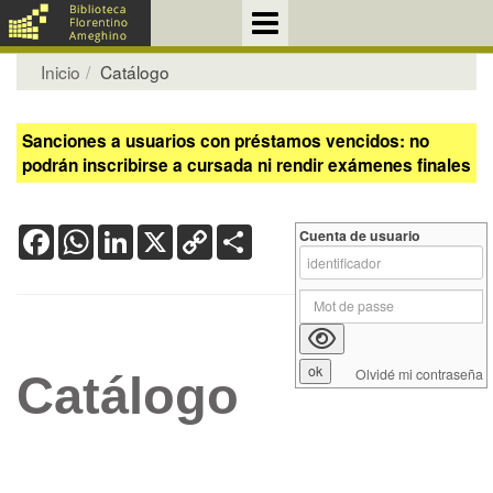
Inicio
Catálogo
Sanciones a usuarios con préstamos vencidos: no
podrán inscribirse a cursada ni rendir exámenes finales
Facebook
WhatsApp
LinkedIn
X
Copy
Share
Cuenta de usuario
Link
Olvidé mi contraseña
Catálogo