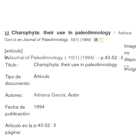
Charophyta: their use in paleolimnology
/
Adriana
García
en Journal of Paleolimnology, 10(1) (1994)
[artículo]
Journal of Paleolimnology
>
10(1) (1994)
. - p.43-52 : il
in
Charophyta: their use in paleolimnology
Título :
Artículo
Tipo de
documento:
Adriana García
, Autor
Autores:
1994
Fecha de
publicación:
p.43-52 : il
Artículo en la
página: