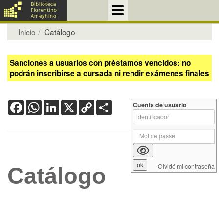
Inicio
Catálogo
Sanciones a usuarios con préstamos vencidos: no
podrán inscribirse a cursada ni rendir exámenes finales
Facebook
WhatsApp
LinkedIn
X
Copy
Share
Cuenta de usuario
Link
Olvidé mi contraseña
Catálogo