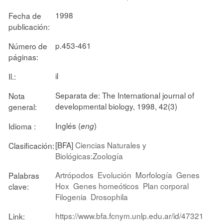
1998
Fecha de
publicación:
p.453-461
Número de
páginas:
il
Il.:
Separata de: The International journal of
Nota
developmental biology, 1998, 42(3)
general:
Inglés (
)
Idioma :
eng
[BFA]
Ciencias Naturales y
Clasificación:
Biológicas:Zoología
Artrópodos
Evolución
Morfología
Genes
Palabras
Hox
Genes homeóticos
Plan corporal
clave:
Filogenia
Drosophila
https://www.bfa.fcnym.unlp.edu.ar/id/47321
Link: