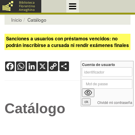
Inicio
Catálogo
Sanciones a usuarios con préstamos vencidos: no
podrán inscribirse a cursada ni rendir exámenes finales
Facebook
WhatsApp
LinkedIn
X
Copy
Share
Cuenta de usuario
Link
Olvidé mi contraseña
Catálogo