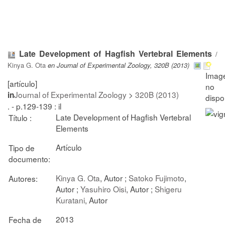
Late Development of Hagfish Vertebral Elements
/
Kinya G. Ota
en Journal of Experimental Zoology, 320B (2013)
[artículo]
Journal of Experimental Zoology
>
320B (2013)
in
. - p.129-139 : il
Late Development of Hagfish Vertebral
Título :
Elements
Artículo
Tipo de
documento:
Kinya G. Ota
, Autor ;
Satoko Fujimoto
,
Autores:
Autor ;
Yasuhiro Oisi
, Autor ;
Shigeru
Kuratani
, Autor
2013
Fecha de