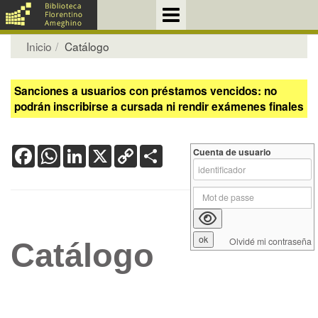
Inicio
Catálogo
Sanciones a usuarios con préstamos vencidos: no
podrán inscribirse a cursada ni rendir exámenes finales
Facebook
WhatsApp
LinkedIn
X
Copy
Share
Cuenta de usuario
Link
Olvidé mi contraseña
Catálogo