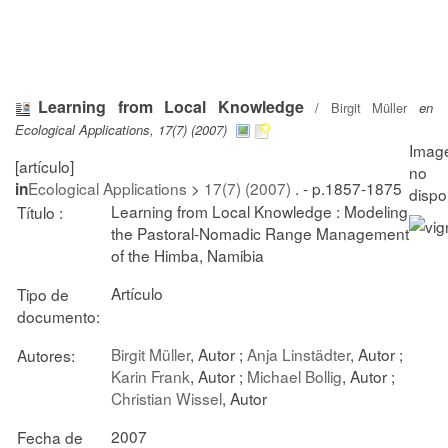
Learning from Local Knowledge
/
Birgit Müller
en
Ecological Applications, 17(7) (2007)
[artículo]
Ecological Applications
>
17(7) (2007)
. - p.1857-1875
in
Learning from Local Knowledge : Modeling
Título :
the Pastoral-Nomadic Range Management
of the Himba, Namibia
Artículo
Tipo de
documento:
Birgit Müller
, Autor ;
Anja Linstädter
, Autor ;
Autores:
Karin Frank
, Autor ;
Michael Bollig
, Autor ;
Christian Wissel
, Autor
2007
Fecha de