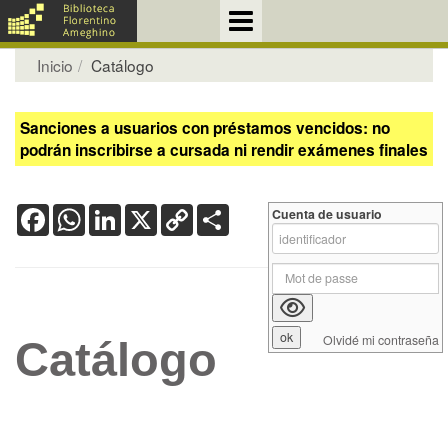
Inicio
Catálogo
Sanciones a usuarios con préstamos vencidos: no
podrán inscribirse a cursada ni rendir exámenes finales
Facebook
WhatsApp
LinkedIn
X
Copy
Share
Cuenta de usuario
Link
Olvidé mi contraseña
Catálogo