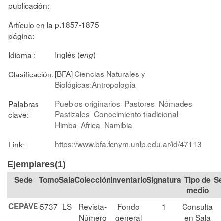
publicación:
p.1857-1875
Artículo en la
página:
Inglés (
)
Idioma :
eng
[BFA]
Ciencias Naturales y
Clasificación:
Biológicas:Antropología
Pueblos originarios
Pastores
Nómades
Palabras
Pastizales
Conocimiento tradicional
clave:
Himba
Africa
Namibia
https://www.bfa.fcnym.unlp.edu.ar/id/47113
Link:
Ejemplares(1)
Tomo
Sala
Colección
Signatura
Tipo de
S
medio
CEPAVE
5737
LS
Revista-
Fondo
1
Consulta
Número
general
en Sala