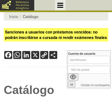
Inicio
Catálogo
Sanciones a usuarios con préstamos vencidos: no
podrán inscribirse a cursada ni rendir exámenes finales
Facebook
WhatsApp
LinkedIn
X
Copy
Share
Cuenta de usuario
Link
Olvidé mi contraseña
Catálogo