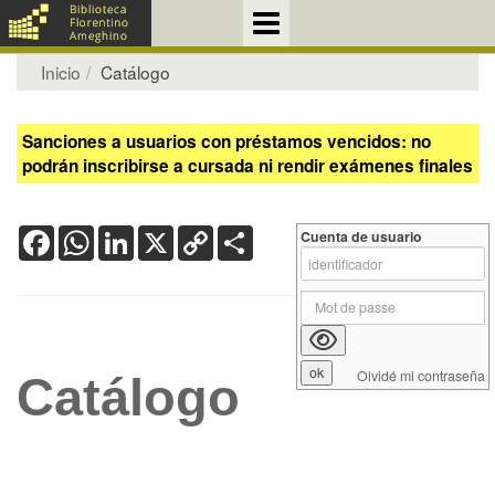
Inicio
Catálogo
Sanciones a usuarios con préstamos vencidos: no
podrán inscribirse a cursada ni rendir exámenes finales
Facebook
WhatsApp
LinkedIn
X
Copy
Share
Cuenta de usuario
Link
Olvidé mi contraseña
Catálogo