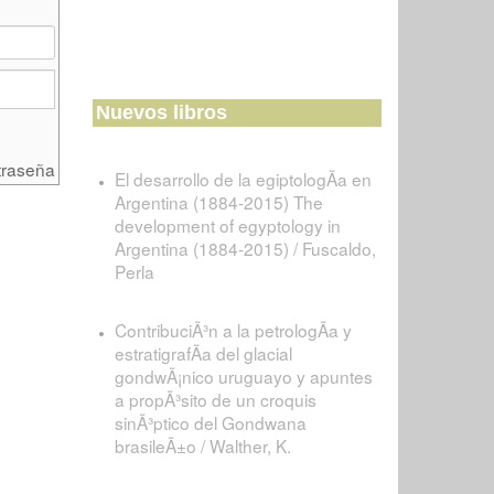
Nuevos libros
traseña
El desarrollo de la egiptologÃ­a en
Argentina (1884-2015) The
development of egyptology in
Argentina (1884-2015) / Fuscaldo,
Perla
ContribuciÃ³n a la petrologÃ­a y
estratigrafÃ­a del glacial
gondwÃ¡nico uruguayo y apuntes
a propÃ³sito de un croquis
sinÃ³ptico del Gondwana
brasileÃ±o / Walther, K.