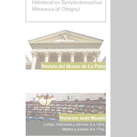
Hidrotecal en Symplectoscyphus
Milneanus (d' Orbigny)
Revista del Museo de La Plata
Horarios sede Museo
Lunes, miércoles y viernes: 8 a 14hs.
Martes y jueves: 8 a 17hs.