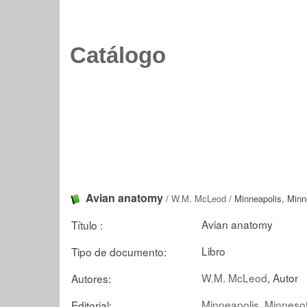
Catálogo
Avian anatomy
/
W.M. McLeod
/ Minneapolis, Minn
Avian anatomy
Título :
Libro
Tipo de documento:
W.M. McLeod
, Autor
Autores:
Minneapolis, Minnesot
Editorial: