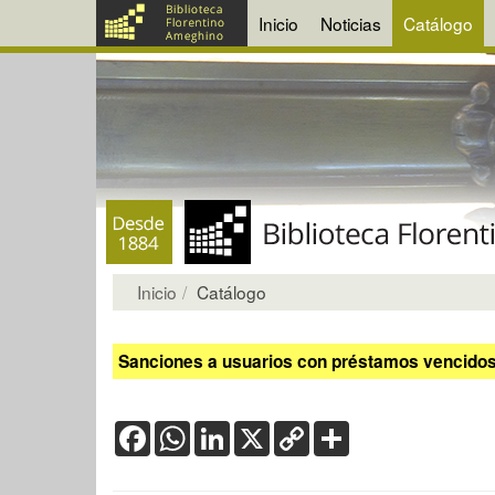
Inicio
Noticias
Catálogo
Inicio
Catálogo
Sanciones a usuarios con préstamos vencidos:
Facebook
WhatsApp
LinkedIn
X
Copy
Share
Link