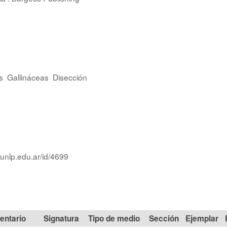
s
Gallináceas
Disección
.unlp.edu.ar/id/4699
Signatura
Tipo de medio
Sección