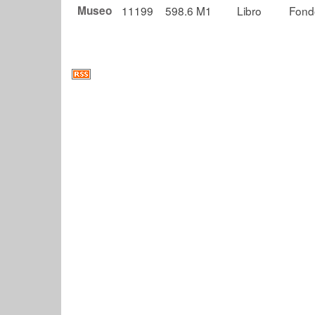
Museo
11199
598.6 M1
Libro
Fond