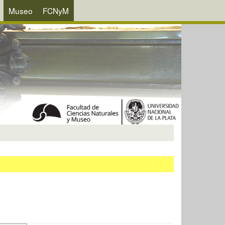
Museo
FCNyM