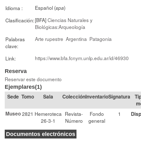
Español (
)
Idioma :
spa
[BFA]
Ciencias Naturales y
Clasificación:
Biológicas:Arqueología
Arte rupestre
Argentina
Patagonia
Palabras
clave:
https://www.bfa.fcnym.unlp.edu.ar/id/46930
Link:
Reserva
Reservar este documento
Ejemplares(1)
Tomo
Sala
Colección
Signatura
Ti
m
Museo
2821
Hemeroteca
Revista-
Fondo
1
Disp
26-3-1
Número
general
Documentos electrónicos