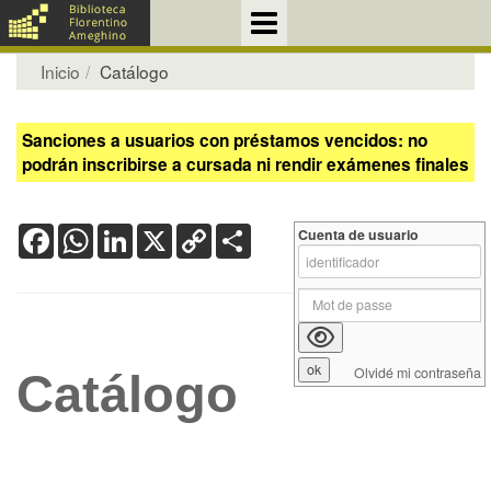
Inicio
Catálogo
Sanciones a usuarios con préstamos vencidos: no
podrán inscribirse a cursada ni rendir exámenes finales
Facebook
WhatsApp
LinkedIn
X
Copy
Share
Cuenta de usuario
Link
Olvidé mi contraseña
Catálogo