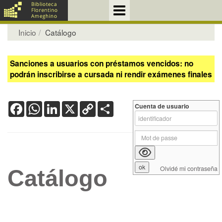
Inicio
Catálogo
Sanciones a usuarios con préstamos vencidos: no
podrán inscribirse a cursada ni rendir exámenes finales
Facebook
WhatsApp
LinkedIn
X
Copy
Share
Cuenta de usuario
Link
Olvidé mi contraseña
Catálogo