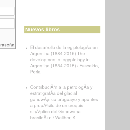
Nuevos libros
traseña
El desarrollo de la egiptologÃ­a en
Argentina (1884-2015) The
development of egyptology in
Argentina (1884-2015) / Fuscaldo,
Perla
ContribuciÃ³n a la petrologÃ­a y
estratigrafÃ­a del glacial
gondwÃ¡nico uruguayo y apuntes
a propÃ³sito de un croquis
sinÃ³ptico del Gondwana
brasileÃ±o / Walther, K.