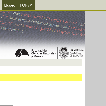
Museo
FCNyM