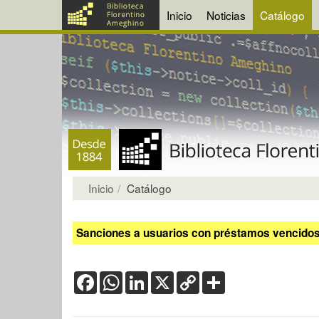
Inicio
Noticias
Catálogo
Inicio
Catálogo
Sanciones a usuarios con préstamos vencidos:
Facebook
WhatsApp
LinkedIn
X
Copy
Share
Link