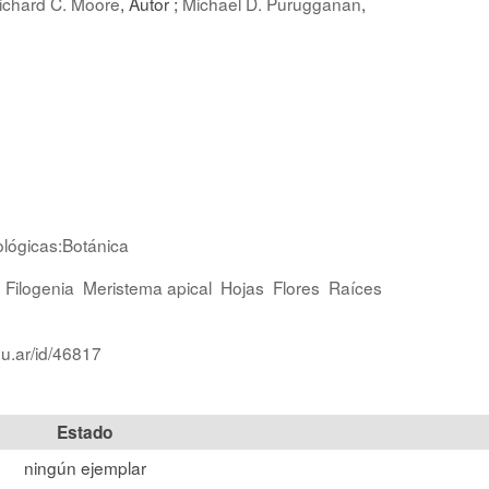
ichard C. Moore
, Autor ;
Michael D. Purugganan
,
ológicas:Botánica
Filogenia
Meristema apical
Hojas
Flores
Raíces
du.ar/id/46817
Estado
ningún ejemplar