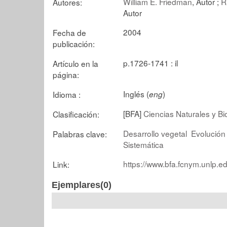
William E. Friedman
, Autor ;
R
Autores:
Autor
2004
Fecha de
publicación:
p.1726-1741 : il
Artículo en la
página:
Inglés (
)
Idioma :
eng
[BFA]
Ciencias Naturales y Bi
Clasificación:
Desarrollo vegetal
Evolución
Palabras clave:
Sistemática
https://www.bfa.fcnym.unlp.e
Link:
Ejemplares(0)