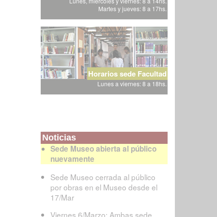
Lunes, miércoles y viernes: 8 a 14hs.
Martes y jueves: 8 a 17hs.
Horarios sede Facultad
Lunes a viernes: 8 a 18hs.
Noticias
Sede Museo abierta al público
nuevamente
Sede Museo cerrada al público
por obras en el Museo desde el
17/Mar
Viernes 6/Marzo: Ambas sede