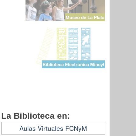
Museo de La Plata
Biblioteca Electrónica Mincyt
La Biblioteca en:
Aulas Virtuales FCNyM