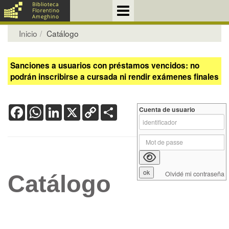
Inicio
Catálogo
Sanciones a usuarios con préstamos vencidos: no
podrán inscribirse a cursada ni rendir exámenes finales
Facebook
WhatsApp
LinkedIn
X
Copy
Share
Cuenta de usuario
Link
Olvidé mi contraseña
Catálogo