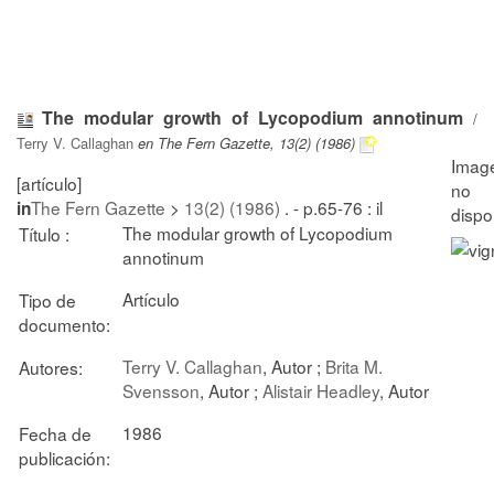
The modular growth of Lycopodium annotinum
/
Terry V. Callaghan
en The Fern Gazette, 13(2) (1986)
[artículo]
The Fern Gazette
>
13(2) (1986)
. - p.65-76 : il
in
The modular growth of Lycopodium
Título :
annotinum
Artículo
Tipo de
documento:
Terry V. Callaghan
, Autor ;
Brita M.
Autores:
Svensson
, Autor ;
Alistair Headley
, Autor
1986
Fecha de
publicación: