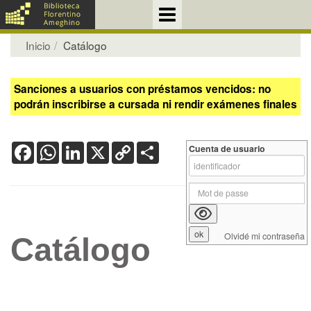
Inicio
Catálogo
Sanciones a usuarios con préstamos vencidos: no
podrán inscribirse a cursada ni rendir exámenes finales
Facebook
WhatsApp
LinkedIn
X
Copy
Share
Cuenta de usuario
Link
Olvidé mi contraseña
Catálogo