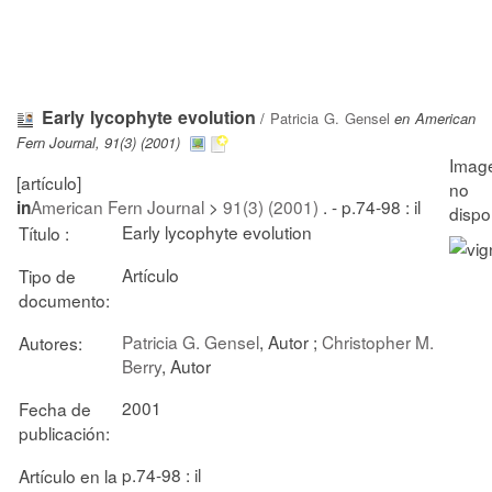
Early lycophyte evolution
/
Patricia G. Gensel
en American
Fern Journal, 91(3) (2001)
[artículo]
American Fern Journal
>
91(3) (2001)
. - p.74-98 : il
in
Early lycophyte evolution
Título :
Artículo
Tipo de
documento:
Patricia G. Gensel
, Autor ;
Christopher M.
Autores:
Berry
, Autor
2001
Fecha de
publicación:
p.74-98 : il
Artículo en la