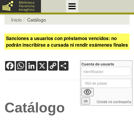
Inicio
Catálogo
Sanciones a usuarios con préstamos vencidos: no
podrán inscribirse a cursada ni rendir exámenes finales
Facebook
WhatsApp
LinkedIn
X
Copy
Share
Cuenta de usuario
Link
Olvidé mi contraseña
Catálogo