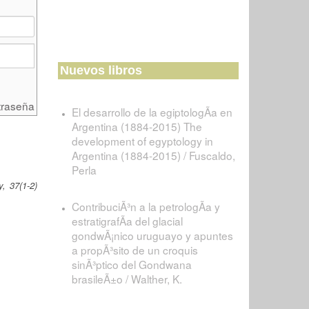
Nuevos libros
traseña
El desarrollo de la egiptologÃ­a en
Argentina (1884-2015) The
development of egyptology in
Argentina (1884-2015) / Fuscaldo,
Perla
, 37(1-2)
ContribuciÃ³n a la petrologÃ­a y
estratigrafÃ­a del glacial
gondwÃ¡nico uruguayo y apuntes
a propÃ³sito de un croquis
sinÃ³ptico del Gondwana
brasileÃ±o / Walther, K.