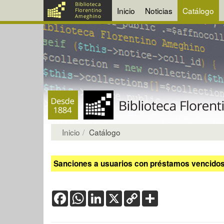
Inicio
Noticias
Catálogo
Inicio
Catálogo
Sanciones a usuarios con préstamos vencidos:
Facebook
WhatsApp
LinkedIn
X
Copy
Share
Link