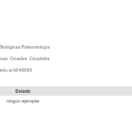
Biológicas:Paleontología
mas
Cícadas
Cicadales
.edu.ar/id/46583
Estado
ningún ejemplar