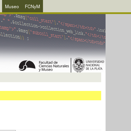
Museo
FCNyM