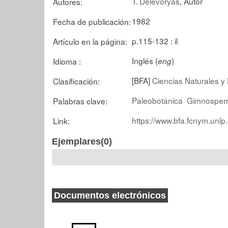
T. Delevoryas
, Autor
Autores:
1982
Fecha de publicación:
p.115-132 : il
Artículo en la página:
Inglés (
)
Idioma :
eng
[BFA]
Ciencias Naturales y 
Clasificación:
Paleobotánica
Gimnosper
Palabras clave:
https://www.bfa.fcnym.unlp
Link:
Ejemplares(0)
Documentos electrónicos