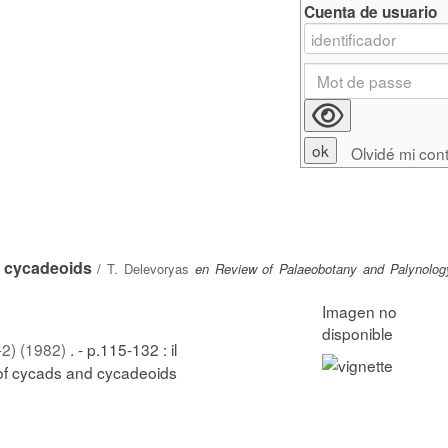
Cuenta de usuario
Olvidé mi con
d cycadeoids
/
T. Delevoryas
en Review of Palaeobotany and Palynology
-2) (1982)
. - p.115-132 : il
 of cycads and cycadeoids