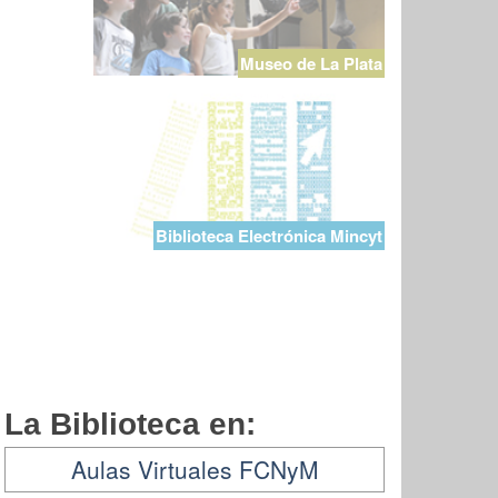
Museo de La Plata
Biblioteca Electrónica Mincyt
La Biblioteca en:
Aulas Virtuales FCNyM