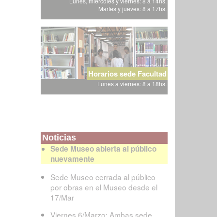
Lunes, miércoles y viernes: 8 a 14hs.
Martes y jueves: 8 a 17hs.
Horarios sede Facultad
Lunes a viernes: 8 a 18hs.
Noticias
Sede Museo abierta al público
nuevamente
Sede Museo cerrada al público
por obras en el Museo desde el
17/Mar
Viernes 6/Marzo: Ambas sede