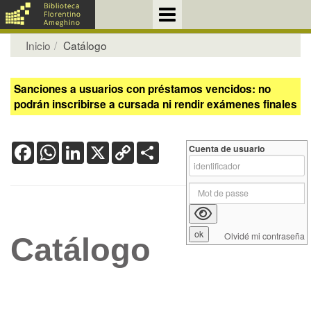
Inicio
Catálogo
Sanciones a usuarios con préstamos vencidos: no
podrán inscribirse a cursada ni rendir exámenes finales
Facebook
WhatsApp
LinkedIn
X
Copy
Share
Cuenta de usuario
Link
Olvidé mi contraseña
Catálogo