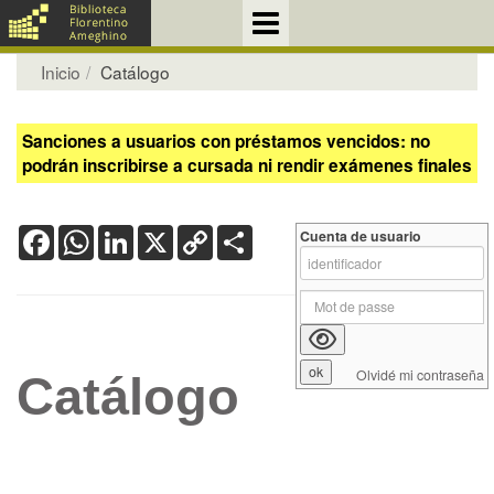
Inicio
Catálogo
Sanciones a usuarios con préstamos vencidos: no
podrán inscribirse a cursada ni rendir exámenes finales
Facebook
WhatsApp
LinkedIn
X
Copy
Share
Cuenta de usuario
Link
Olvidé mi contraseña
Catálogo