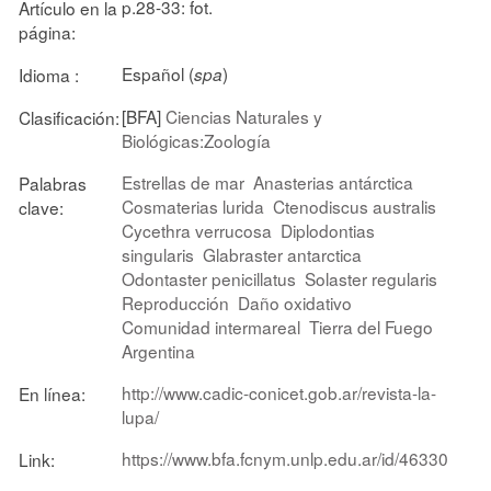
p.28-33: fot.
Artículo en la
página:
Español (
)
Idioma :
spa
[BFA]
Ciencias Naturales y
Clasificación:
Biológicas:Zoología
Estrellas de mar
Anasterias antárctica
Palabras
Cosmaterias lurida
Ctenodiscus australis
clave:
Cycethra verrucosa
Diplodontias
singularis
Glabraster antarctica
Odontaster penicillatus
Solaster regularis
Reproducción
Daño oxidativo
Comunidad intermareal
Tierra del Fuego
Argentina
http://www.cadic-conicet.gob.ar/revista-la-
En línea:
lupa/
https://www.bfa.fcnym.unlp.edu.ar/id/46330
Link: