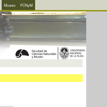
Museo
FCNyM