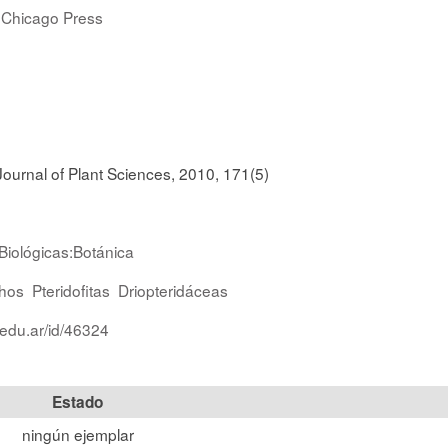
f Chicago Press
Journal of Plant Sciences, 2010, 171(5)
Biológicas:Botánica
hos
Pteridofitas
Driopteridáceas
.edu.ar/id/46324
Estado
ningún ejemplar