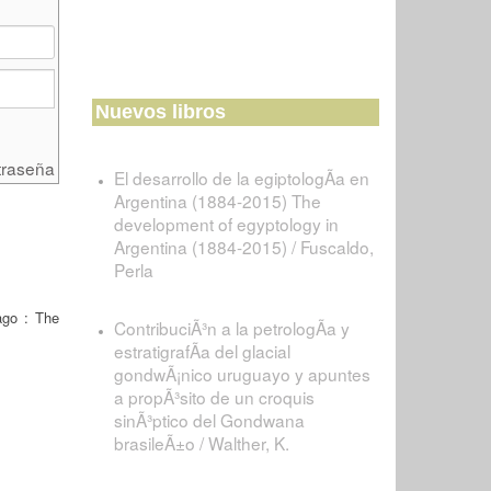
Nuevos libros
traseña
El desarrollo de la egiptologÃ­a en
Argentina (1884-2015) The
development of egyptology in
Argentina (1884-2015) / Fuscaldo,
Perla
go : The
ContribuciÃ³n a la petrologÃ­a y
estratigrafÃ­a del glacial
gondwÃ¡nico uruguayo y apuntes
a propÃ³sito de un croquis
sinÃ³ptico del Gondwana
brasileÃ±o / Walther, K.