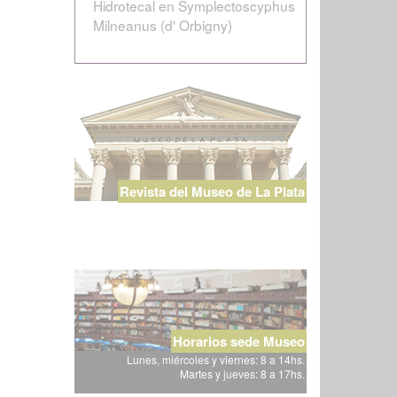
Hidrotecal en Symplectoscyphus
Milneanus (d' Orbigny)
Revista del Museo de La Plata
Horarios sede Museo
Lunes, miércoles y viernes: 8 a 14hs.
Martes y jueves: 8 a 17hs.