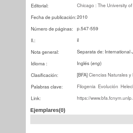
Chicago : The University o
Editorial:
2010
Fecha de publicación:
p.547-559
Número de páginas:
il
Il.:
Separata de: International 
Nota general:
Inglés (
)
Idioma :
eng
[BFA]
Ciencias Naturales y 
Clasificación:
Filogenia
Evolución
Helec
Palabras clave:
https://www.bfa.fcnym.unlp
Link:
Ejemplares(0)