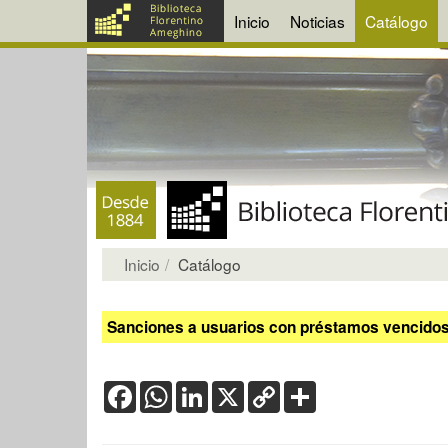
Inicio
Noticias
Catálogo
Inicio
Catálogo
Sanciones a usuarios con préstamos vencidos:
Facebook
WhatsApp
LinkedIn
X
Copy
Share
Link