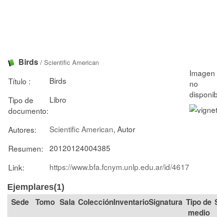
Birds
/
Scientific American
Birds
Título :
Libro
Tipo de
documento:
Scientific American
, Autor
Autores:
20120124004385
Resumen:
https://www.bfa.fcnym.unlp.edu.ar/id/4617
Link:
Ejemplares(1)
Tomo
Sala
Colección
Signatura
Tipo de
medio