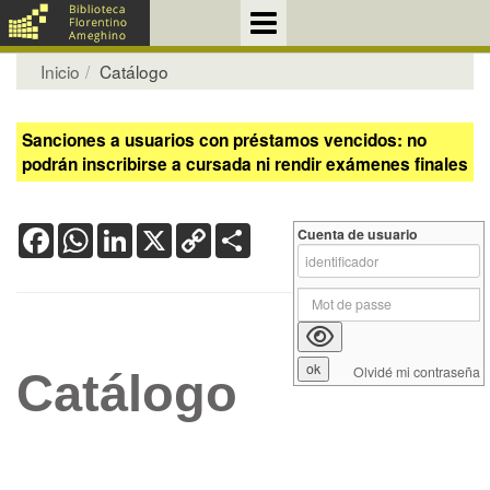
Inicio
Catálogo
Sanciones a usuarios con préstamos vencidos: no
podrán inscribirse a cursada ni rendir exámenes finales
Facebook
WhatsApp
LinkedIn
X
Copy
Share
Cuenta de usuario
Link
Olvidé mi contraseña
Catálogo