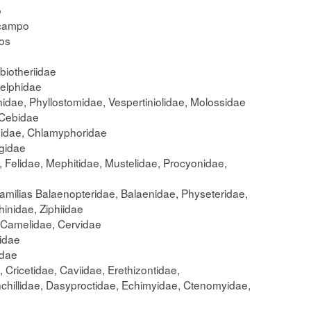
o
 campo
ros
biotheriidae
delphidae
onidae, Phyllostomidae, Vespertiniolidae, Molossidae
 Cebidae
didae, Chlamyphoridae
gidae
, Felidae, Mephitidae, Mustelidae, Procyonidae,
familias Balaenopteridae, Balaenidae, Physeteridae,
inidae, Ziphiidae
, Camelidae, Cervidae
ridae
idae
 Cricetidae, Caviidae, Erethizontidae,
chillidae, Dasyproctidae, Echimyidae, Ctenomyidae,