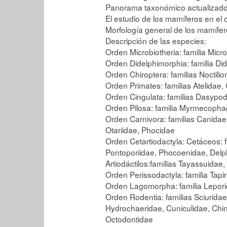
Panorama taxonómico actualizad
El estudio de los mamíferos en el
Morfología general de los mamífe
Descripción de las especies:
Orden Microbiotheria: familia Micro
Orden Didelphimorphia: familia Di
Orden Chiroptera: familias Noctili
Orden Primates: familias Atelidae,
Orden Cingulata: familias Dasypo
Orden Pilosa: familia Myrmecopha
Orden Carnivora: familias Canidae
Otariidae, Phocidae
Orden Cetartiodactyla: Cetáceos: 
Pontoporiidae, Phocoenidae, Delph
Artiodáctilos:familias Tayassuidae
Orden Perissodactyla: familia Tapi
Orden Lagomorpha: familia Lepor
Orden Rodentia: familias Sciuridae,
Hydrochaeridae, Cuniculidae, Chin
Octodontidae