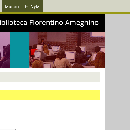
Museo
FCNyM