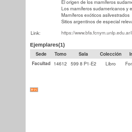
El origen de los mamíferos sudam
Los mamíferos sudamericanos y 
Mamíferos exóticos asilvestrados
Sitios argentinos de especial rele
https://www.bfa.fcnym.unlp.edu.ar
Link:
Ejemplares(1)
Tomo
Sala
Colección
Facultad
14612
599 8 P1-E2
Libro
Fo