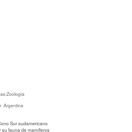
cas:Zoología
r
Argentina
 Cono Sur sudamericano
 y su fauna de mamíferos