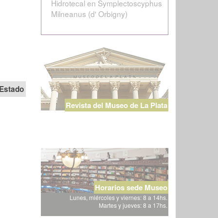
Hidrotecal en Symplectoscyphus
Milneanus (d' Orbigny)
Estado
Revista del Museo de La Plata
Horarios sede Museo
Lunes, miércoles y viernes: 8 a 14hs.
Martes y jueves: 8 a 17hs.