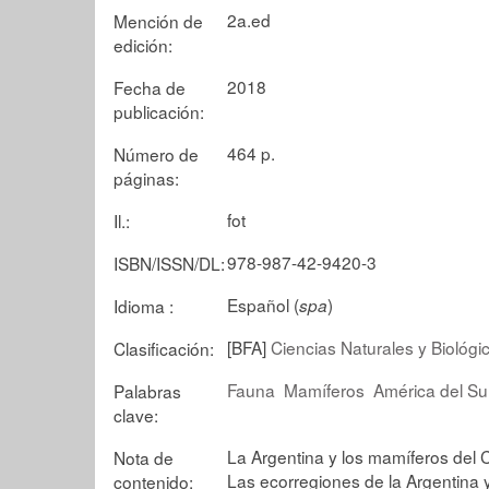
2a.ed
Mención de
edición:
2018
Fecha de
publicación:
464 p.
Número de
páginas:
fot
Il.:
978-987-42-9420-3
ISBN/ISSN/DL:
Español (
)
Idioma :
spa
[BFA]
Ciencias Naturales y Biológi
Clasificación:
Fauna
Mamíferos
América del Su
Palabras
clave:
La Argentina y los mamíferos del
Nota de
Las ecorregiones de la Argentina
contenido: