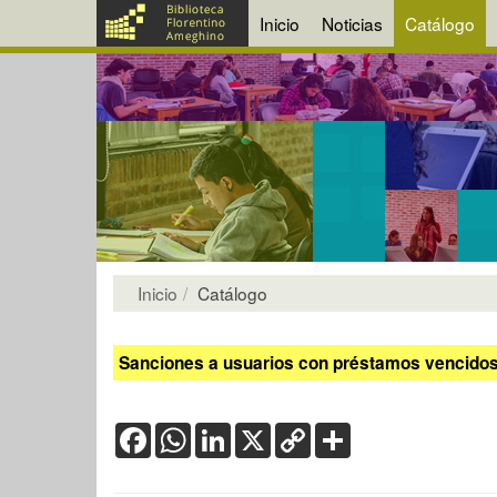
Inicio
Noticias
Catálogo
Inicio
Catálogo
Sanciones a usuarios con préstamos vencidos:
Facebook
WhatsApp
LinkedIn
X
Copy
Share
Link