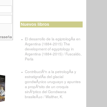
Nuevos libros
traseña
El desarrollo de la egiptologÃ­a en
Argentina (1884-2015) The
development of egyptology in
Argentina (1884-2015) / Fuscaldo,
Perla
ContribuciÃ³n a la petrologÃ­a y
estratigrafÃ­a del glacial
gondwÃ¡nico uruguayo y apuntes
a propÃ³sito de un croquis
sinÃ³ptico del Gondwana
brasileÃ±o / Walther, K.