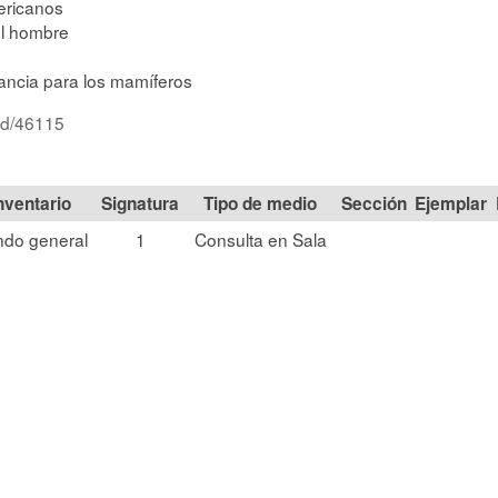
ericanos
el hombre
vancia para los mamíferos
/id/46115
Signatura
Tipo de medio
Sección
ndo general
1
Consulta en Sala