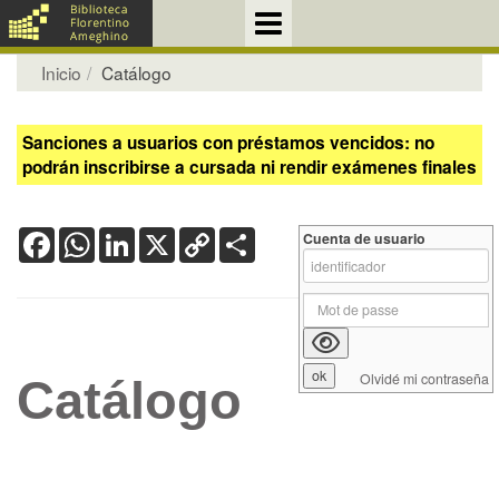
Inicio
Catálogo
Sanciones a usuarios con préstamos vencidos: no
podrán inscribirse a cursada ni rendir exámenes finales
Facebook
WhatsApp
LinkedIn
X
Copy
Share
Cuenta de usuario
Link
Olvidé mi contraseña
Catálogo