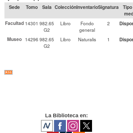
Tomo
Sala
Colección
Signatura
Tipo
med
Facultad
14301
982.65
Libro
Fondo
2
Dispo
G2
general
Museo
14296
982.65
Libro
Naturalis
1
Dispo
G2
La Biblioteca en: