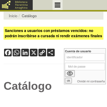
Inicio
Catálogo
Sanciones a usuarios con préstamos vencidos: no
podrán inscribirse a cursada ni rendir exámenes finales
Facebook
WhatsApp
LinkedIn
X
Copy
Share
Cuenta de usuario
Link
Olvidé mi contraseña
Catálogo