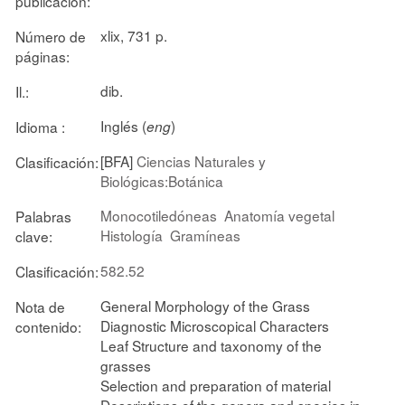
publicación:
xlix, 731 p.
Número de
páginas:
dib.
Il.:
Inglés (
)
Idioma :
eng
[BFA]
Ciencias Naturales y
Clasificación:
Biológicas:Botánica
Monocotiledóneas
Anatomía vegetal
Palabras
Histología
Gramíneas
clave:
582.52
Clasificación:
General Morphology of the Grass
Nota de
Diagnostic Microscopical Characters
contenido:
Leaf Structure and taxonomy of the
grasses
Selection and preparation of material
Descriptions of the genera and species in