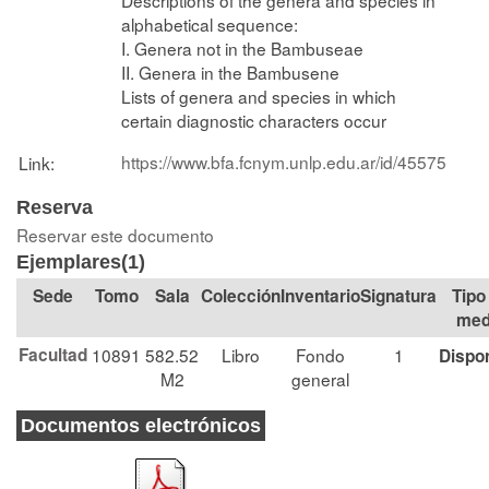
alphabetical sequence:
I. Genera not in the Bambuseae
II. Genera in the Bambusene
Lists of genera and species in which
certain diagnostic characters occur
https://www.bfa.fcnym.unlp.edu.ar/id/45575
Link:
Reserva
Reservar este documento
Ejemplares(1)
Tomo
Sala
Colección
Signatura
Tipo
med
Facultad
10891
582.52
Libro
Fondo
1
Dispo
M2
general
Documentos electrónicos