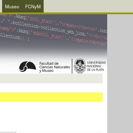
Museo
FCNyM