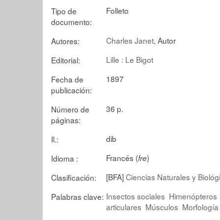
Folleto
Tipo de
documento:
Charles Janet
, Autor
Autores:
Lille : Le Bigot
Editorial:
1897
Fecha de
publicación:
36 p.
Número de
páginas:
dib
Il.:
Francés (
)
Idioma :
fre
[BFA]
Ciencias Naturales y Biológ
Clasificación:
Insectos sociales
Himenópteros
Palabras clave:
articulares
Músculos
Morfología