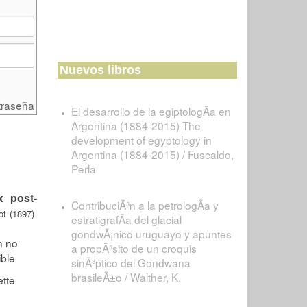
Nuevos libros
traseña
El desarrollo de la egiptologÃ­a en
Argentina (1884-2015) The
development of egyptology in
Argentina (1884-2015) / Fuscaldo,
Perla
x post-
ContribuciÃ³n a la petrologÃ­a y
got (1897)
estratigrafÃ­a del glacial
gondwÃ¡nico uruguayo y apuntes
a propÃ³sito de un croquis
sinÃ³ptico del Gondwana
brasileÃ±o / Walther, K.