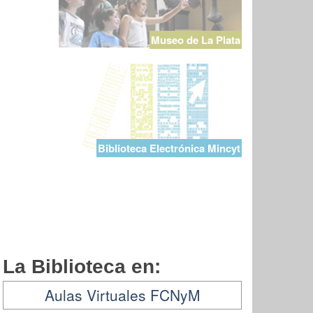
Museo de La Plata
Biblioteca Electrónica Mincyt
La Biblioteca en:
Aulas Virtuales FCNyM