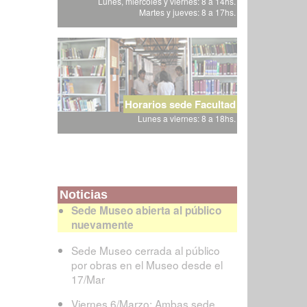
Lunes, miércoles y viernes: 8 a 14hs.
Martes y jueves: 8 a 17hs.
Horarios sede Facultad
Lunes a viernes: 8 a 18hs.
Noticias
Sede Museo abierta al público
nuevamente
Sede Museo cerrada al público
por obras en el Museo desde el
17/Mar
Viernes 6/Marzo: Ambas sede