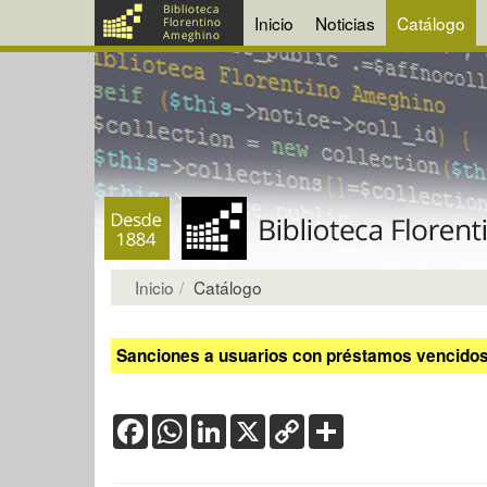
Inicio
Noticias
Catálogo
Inicio
Catálogo
Sanciones a usuarios con préstamos vencidos:
Facebook
WhatsApp
LinkedIn
X
Copy
Share
Link