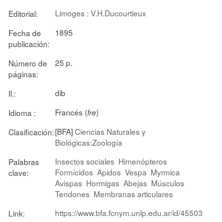
Limoges : V.H.Ducourtieux
Editorial:
1895
Fecha de
publicación:
25 p.
Número de
páginas:
dib
Il.:
Francés (
)
Idioma :
fre
[BFA]
Ciencias Naturales y
Clasificación:
Biológicas:Zoología
Insectos sociales
Himenópteros
Palabras
Formícidos
Apidos
Vespa
Myrmica
clave:
Avispas
Hormigas
Abejas
Músculos
Tendones
Membranas articulares
https://www.bfa.fcnym.unlp.edu.ar/id/45503
Link: