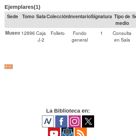
Ejemplares(1)
Tomo
Sala
Colección
Signatura
Tipo de
S
medio
Museo
12896
Caja
Folleto
Fondo
1
Consulta
J-2
general
en Sala
La Biblioteca en: