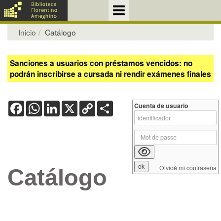
Inicio
Catálogo
Sanciones a usuarios con préstamos vencidos: no
podrán inscribirse a cursada ni rendir exámenes finales
Facebook
WhatsApp
LinkedIn
X
Copy
Share
Cuenta de usuario
Link
Olvidé mi contraseña
Catálogo