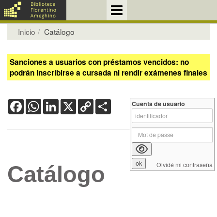
Inicio
Catálogo
Sanciones a usuarios con préstamos vencidos: no
podrán inscribirse a cursada ni rendir exámenes finales
Facebook
WhatsApp
LinkedIn
X
Copy
Share
Cuenta de usuario
Link
Olvidé mi contraseña
Catálogo