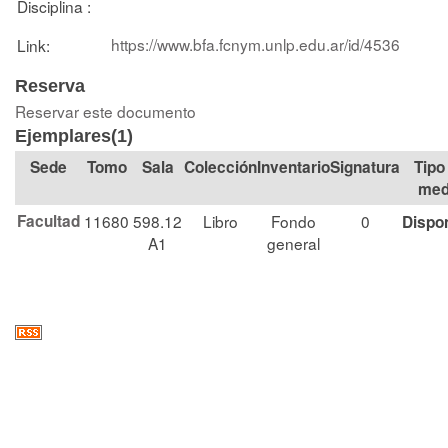
Disciplina :
https://www.bfa.fcnym.unlp.edu.ar/id/4536
Link:
Reserva
Reservar este documento
Ejemplares(1)
Tomo
Sala
Colección
Signatura
Tipo
med
Facultad
11680
598.12
Libro
Fondo
0
Dispo
A1
general