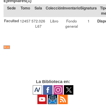
Ejemplares(1)
Tomo
Sala
Colección
Signatura
Tip
me
Facultad
12457
572.026
Libro
Fondo
1
Disp
L67
general
La Biblioteca en: