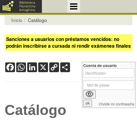
Inicio
Catálogo
Sanciones a usuarios con préstamos vencidos: no
podrán inscribirse a cursada ni rendir exámenes finales
Facebook
WhatsApp
LinkedIn
X
Copy
Share
Cuenta de usuario
Link
Olvidé mi contraseña
Catálogo