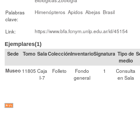
Himenópteros
Apidos
Abejas
Brasil
Palabras
clave:
https://www.bfa.fcnym.unlp.edu.ar/id/45154
Link:
Ejemplares(1)
Tomo
Sala
Colección
Signatura
Tipo de
S
medio
Museo
11805
Caja
Folleto
Fondo
1
Consulta
I-7
general
en Sala