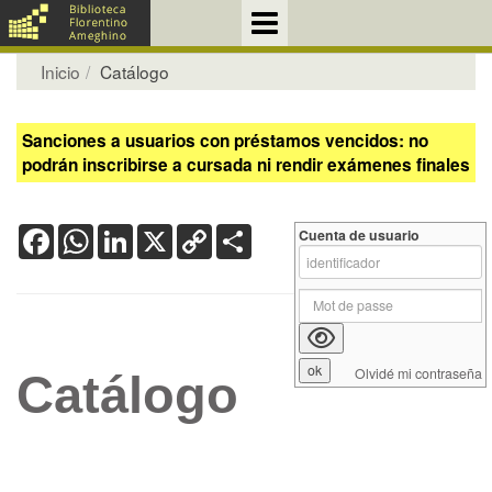
Inicio
Catálogo
Sanciones a usuarios con préstamos vencidos: no
podrán inscribirse a cursada ni rendir exámenes finales
Facebook
WhatsApp
LinkedIn
X
Copy
Share
Cuenta de usuario
Link
Olvidé mi contraseña
Catálogo