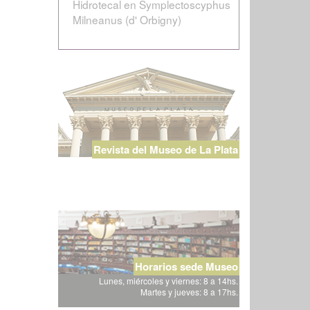
Hidrotecal en Symplectoscyphus
Milneanus (d' Orbigny)
Revista del Museo de La Plata
Horarios sede Museo
Lunes, miércoles y viernes: 8 a 14hs.
Martes y jueves: 8 a 17hs.