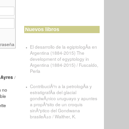
Nuevos libros
traseña
El desarrollo de la egiptologÃ­a en
Argentina (1884-2015) The
development of egyptology in
Argentina (1884-2015) / Fuscaldo,
Perla
 Ayres
/
ContribuciÃ³n a la petrologÃ­a y
estratigrafÃ­a del glacial
gondwÃ¡nico uruguayo y apuntes
a propÃ³sito de un croquis
sinÃ³ptico del Gondwana
brasileÃ±o / Walther, K.