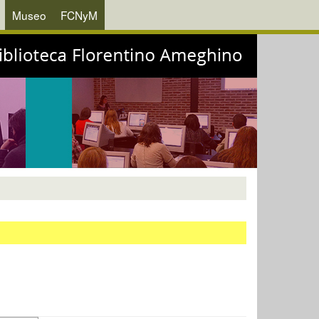
Museo
FCNyM