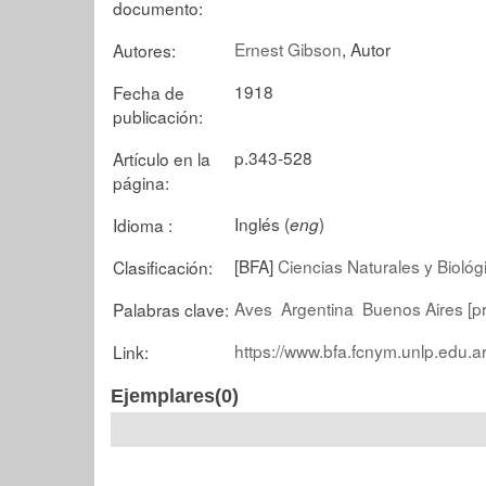
documento:
Ernest Gibson
, Autor
Autores:
1918
Fecha de
publicación:
p.343-528
Artículo en la
página:
Inglés (
)
Idioma :
eng
[BFA]
Ciencias Naturales y Biológ
Clasificación:
Aves
Argentina
Buenos Aires [pr
Palabras clave:
https://www.bfa.fcnym.unlp.edu.a
Link:
Ejemplares(0)