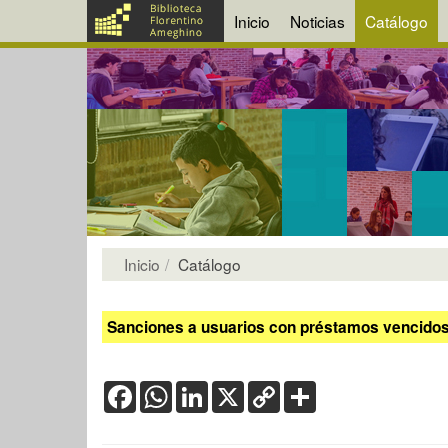
Inicio
Noticias
Catálogo
Inicio
Catálogo
Sanciones a usuarios con préstamos vencidos:
Facebook
WhatsApp
LinkedIn
X
Copy
Share
Link