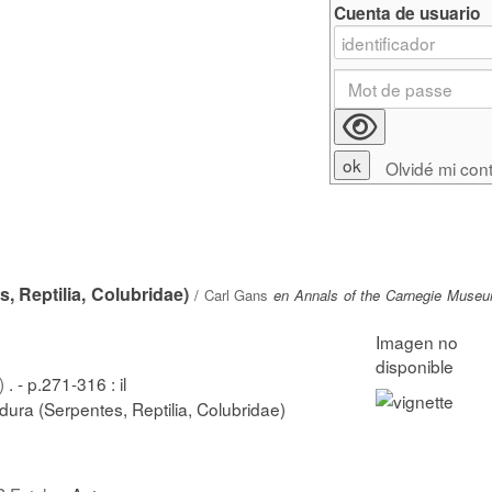
Cuenta de usuario
Olvidé mi con
 Reptilia, Colubridae)
/
Carl Gans
en Annals of the Carnegie Museu
)
. - p.271-316 : il
ura (Serpentes, Reptilia, Colubridae)