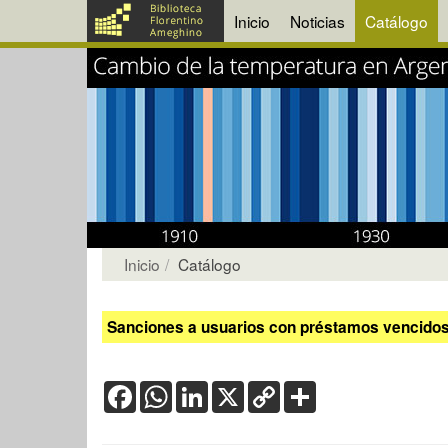
Inicio
Noticias
Catálogo
Inicio
Catálogo
Sanciones a usuarios con préstamos vencidos:
Facebook
WhatsApp
LinkedIn
X
Copy
Share
Link