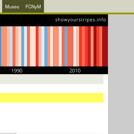
Museo
FCNyM