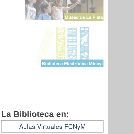
Museo de La Plata
Biblioteca Electrónica Mincyt
La Biblioteca en:
Aulas Virtuales FCNyM