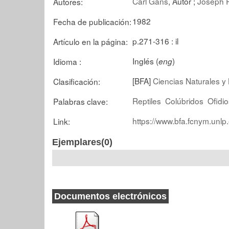
Carl Gans
, Autor ;
Joseph 
Autores:
1982
Fecha de publicación:
p.271-316 : il
Artículo en la página:
Inglés (
)
Idioma :
eng
[BFA]
Ciencias Naturales y 
Clasificación:
Reptiles
Colúbridos
Ofidio
Palabras clave:
https://www.bfa.fcnym.unlp
Link:
Ejemplares(0)
Documentos electrónicos