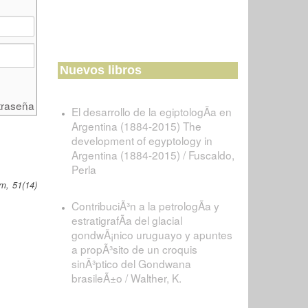
Nuevos libros
traseña
El desarrollo de la egiptologÃ­a en
Argentina (1884-2015) The
development of egyptology in
Argentina (1884-2015) / Fuscaldo,
Perla
m, 51(14)
ContribuciÃ³n a la petrologÃ­a y
estratigrafÃ­a del glacial
gondwÃ¡nico uruguayo y apuntes
a propÃ³sito de un croquis
sinÃ³ptico del Gondwana
brasileÃ±o / Walther, K.