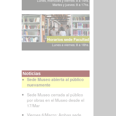
Lunes, miércoles y viernes: 8 a 14hs.
Martes y jueves: 8 a 17hs.
Horarios sede Facultad
Lunes a viernes: 8 a 18hs.
Noticias
Sede Museo abierta al público
nuevamente
Sede Museo cerrada al público
por obras en el Museo desde el
17/Mar
Viernes 6/Marzo: Ambas sede