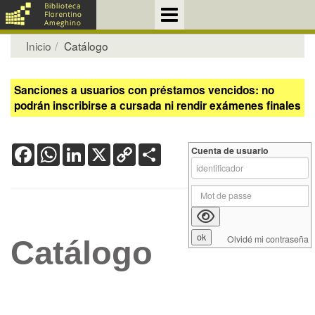
Inicio
Catálogo
Sanciones a usuarios con préstamos vencidos: no
podrán inscribirse a cursada ni rendir exámenes finales
Facebook
WhatsApp
LinkedIn
X
Copy
Share
Cuenta de usuario
Link
Olvidé mi contraseña
Catálogo