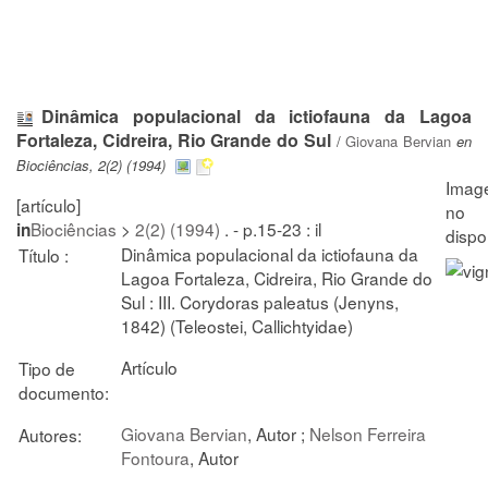
Dinâmica populacional da ictiofauna da Lagoa
Fortaleza, Cidreira, Rio Grande do Sul
/
Giovana Bervian
en
Biociências, 2(2) (1994)
[artículo]
Biociências
>
2(2) (1994)
. - p.15-23 : il
in
Dinâmica populacional da ictiofauna da
Título :
Lagoa Fortaleza, Cidreira, Rio Grande do
Sul : III. Corydoras paleatus (Jenyns,
1842) (Teleostei, Callichtyidae)
Artículo
Tipo de
documento:
Giovana Bervian
, Autor ;
Nelson Ferreira
Autores:
Fontoura
, Autor