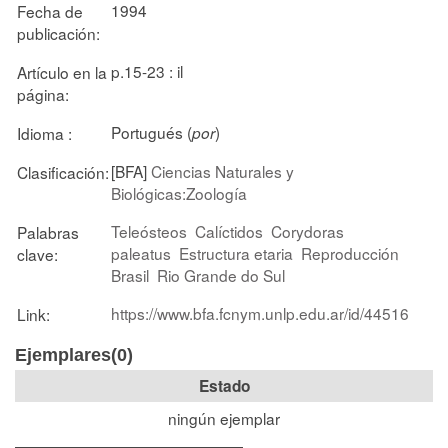
1994
Fecha de
publicación:
p.15-23 : il
Artículo en la
página:
Portugués (
)
Idioma :
por
[BFA]
Ciencias Naturales y
Clasificación:
Biológicas:Zoología
Teleósteos
Calíctidos
Corydoras
Palabras
paleatus
Estructura etaria
Reproducción
clave:
Brasil
Rio Grande do Sul
https://www.bfa.fcnym.unlp.edu.ar/id/44516
Link:
Ejemplares(0)
Estado
ningún ejemplar