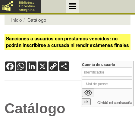
Inicio
Catálogo
Sanciones a usuarios con préstamos vencidos: no
podrán inscribirse a cursada ni rendir exámenes finales
Facebook
WhatsApp
LinkedIn
X
Copy
Share
Cuenta de usuario
Link
Olvidé mi contraseña
Catálogo