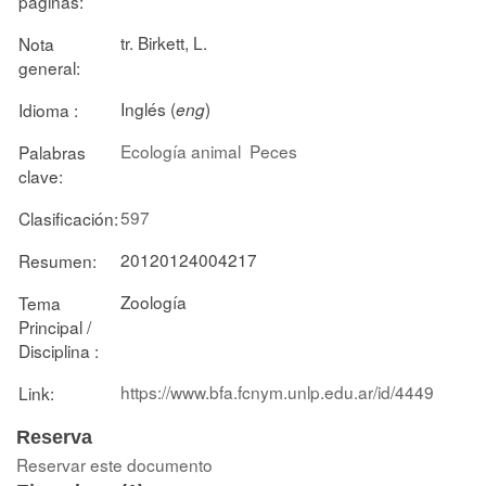
páginas:
tr. Birkett, L.
Nota
general:
Inglés (
)
Idioma :
eng
Ecología animal
Peces
Palabras
clave:
597
Clasificación:
20120124004217
Resumen:
Zoología
Tema
Principal /
Disciplina :
https://www.bfa.fcnym.unlp.edu.ar/id/4449
Link:
Reserva
Reservar este documento