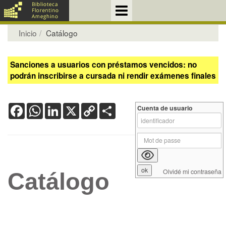
Inicio
Catálogo
Sanciones a usuarios con préstamos vencidos: no
podrán inscribirse a cursada ni rendir exámenes finales
Facebook
WhatsApp
LinkedIn
X
Copy
Share
Cuenta de usuario
Link
Olvidé mi contraseña
Catálogo