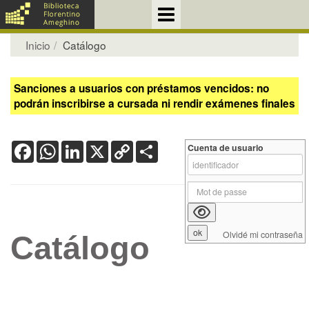
Inicio
Catálogo
Sanciones a usuarios con préstamos vencidos: no
podrán inscribirse a cursada ni rendir exámenes finales
Facebook
WhatsApp
LinkedIn
X
Copy
Share
Cuenta de usuario
Link
Olvidé mi contraseña
Catálogo